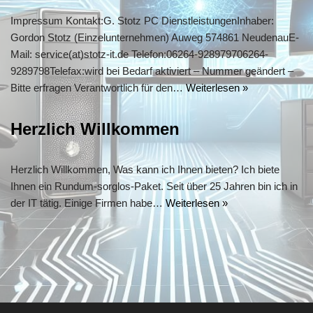
Impressum Kontakt:G. Stotz PC DienstleistungenInhaber:
Gordon Stotz (Einzelunternehmen) Auweg 574861 NeudenauE-
Mail: service(at)stotz-it.de Telefon:06264-928979706264-
9289798Telefax:wird bei Bedarf aktiviert – Nummer geändert –
Bitte erfragen Verantwortlich für den…
Weiterlesen »
Herzlich Willkommen
Herzlich Willkommen, Was kann ich Ihnen bieten? Ich biete
Ihnen ein Rundum-sorglos-Paket. Seit über 25 Jahren bin ich in
der IT tätig. Einige Firmen habe…
Weiterlesen »