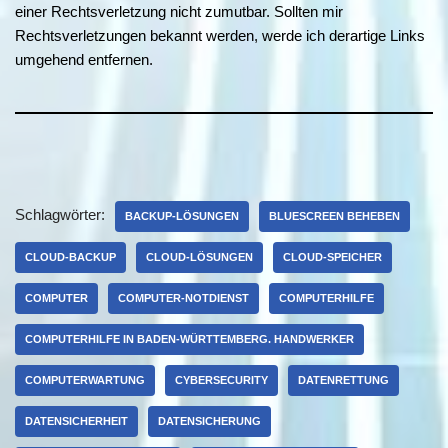
einer Rechtsverletzung nicht zumutbar. Sollten mir
Rechtsverletzungen bekannt werden, werde ich derartige Links
umgehend entfernen.
Schlagwörter:
BACKUP-LÖSUNGEN
BLUESCREEN BEHEBEN
CLOUD-BACKUP
CLOUD-LÖSUNGEN
CLOUD-SPEICHER
COMPUTER
COMPUTER-NOTDIENST
COMPUTERHILFE
COMPUTERHILFE IN BADEN-WÜRTTEMBERG. HANDWERKER
COMPUTERWARTUNG
CYBERSECURITY
DATENRETTUNG
DATENSICHERHEIT
DATENSICHERUNG