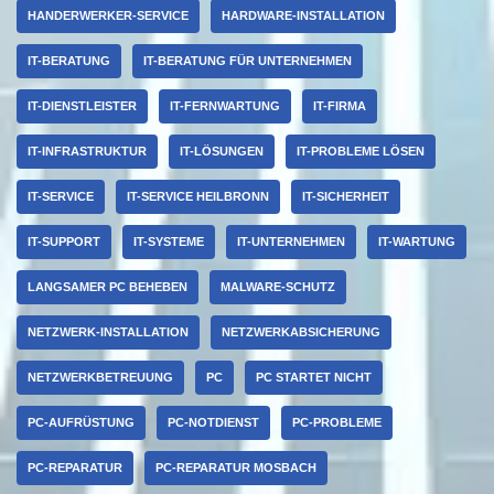
HANDERWERKER-SERVICE
HARDWARE-INSTALLATION
IT-BERATUNG
IT-BERATUNG FÜR UNTERNEHMEN
IT-DIENSTLEISTER
IT-FERNWARTUNG
IT-FIRMA
IT-INFRASTRUKTUR
IT-LÖSUNGEN
IT-PROBLEME LÖSEN
IT-SERVICE
IT-SERVICE HEILBRONN
IT-SICHERHEIT
IT-SUPPORT
IT-SYSTEME
IT-UNTERNEHMEN
IT-WARTUNG
LANGSAMER PC BEHEBEN
MALWARE-SCHUTZ
NETZWERK-INSTALLATION
NETZWERKABSICHERUNG
NETZWERKBETREUUNG
PC
PC STARTET NICHT
PC-AUFRÜSTUNG
PC-NOTDIENST
PC-PROBLEME
PC-REPARATUR
PC-REPARATUR MOSBACH