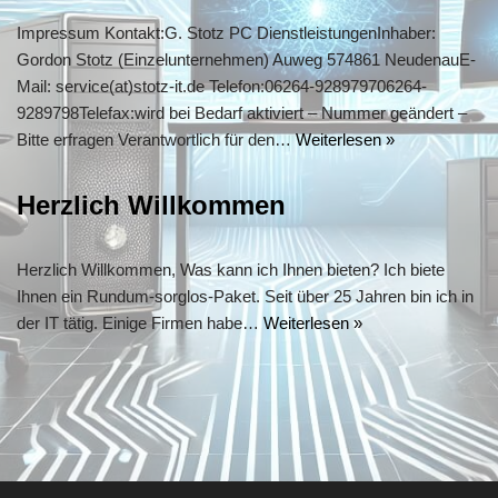
Impressum Kontakt:G. Stotz PC DienstleistungenInhaber:
Gordon Stotz (Einzelunternehmen) Auweg 574861 NeudenauE-
Mail: service(at)stotz-it.de Telefon:06264-928979706264-
9289798Telefax:wird bei Bedarf aktiviert – Nummer geändert –
Bitte erfragen Verantwortlich für den…
Weiterlesen »
Herzlich Willkommen
Herzlich Willkommen, Was kann ich Ihnen bieten? Ich biete
Ihnen ein Rundum-sorglos-Paket. Seit über 25 Jahren bin ich in
der IT tätig. Einige Firmen habe…
Weiterlesen »