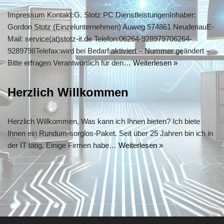
Impressum Kontakt:G. Stotz PC DienstleistungenInhaber:
Gordon Stotz (Einzelunternehmen) Auweg 574861 NeudenauE-
Mail: service(at)stotz-it.de Telefon:06264-928979706264-
9289798Telefax:wird bei Bedarf aktiviert – Nummer geändert –
Bitte erfragen Verantwortlich für den…
Weiterlesen »
Herzlich Willkommen
Herzlich Willkommen, Was kann ich Ihnen bieten? Ich biete
Ihnen ein Rundum-sorglos-Paket. Seit über 25 Jahren bin ich in
der IT tätig. Einige Firmen habe…
Weiterlesen »