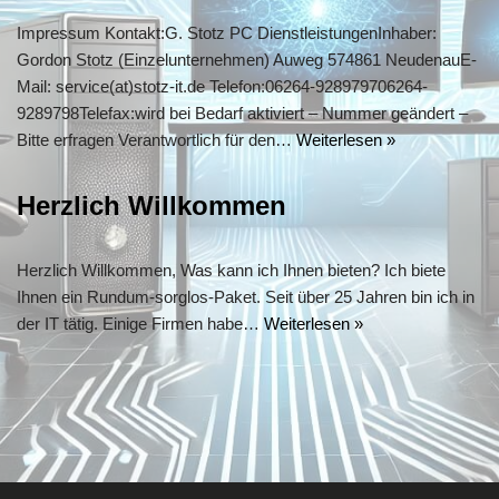
Impressum Kontakt:G. Stotz PC DienstleistungenInhaber:
Gordon Stotz (Einzelunternehmen) Auweg 574861 NeudenauE-
Mail: service(at)stotz-it.de Telefon:06264-928979706264-
9289798Telefax:wird bei Bedarf aktiviert – Nummer geändert –
Bitte erfragen Verantwortlich für den…
Weiterlesen »
Herzlich Willkommen
Herzlich Willkommen, Was kann ich Ihnen bieten? Ich biete
Ihnen ein Rundum-sorglos-Paket. Seit über 25 Jahren bin ich in
der IT tätig. Einige Firmen habe…
Weiterlesen »