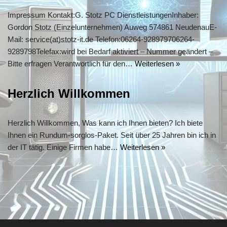
Impressum Kontakt:G. Stotz PC DienstleistungenInhaber:
Gordon Stotz (Einzelunternehmen) Auweg 574861 NeudenauE-
Mail: service(at)stotz-it.de Telefon:06264-928979706264-
9289798Telefax:wird bei Bedarf aktiviert – Nummer geändert –
Bitte erfragen Verantwortlich für den…
Weiterlesen »
Herzlich Willkommen
Herzlich Willkommen, Was kann ich Ihnen bieten? Ich biete
Ihnen ein Rundum-sorglos-Paket. Seit über 25 Jahren bin ich in
der IT tätig. Einige Firmen habe…
Weiterlesen »