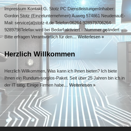
Impressum Kontakt:G. Stotz PC DienstleistungenInhaber:
Gordon Stotz (Einzelunternehmen) Auweg 574861 NeudenauE-
Mail: service(at)stotz-it.de Telefon:06264-928979706264-
9289798Telefax:wird bei Bedarf aktiviert – Nummer geändert –
Bitte erfragen Verantwortlich für den…
Weiterlesen »
Herzlich Willkommen
Herzlich Willkommen, Was kann ich Ihnen bieten? Ich biete
Ihnen ein Rundum-sorglos-Paket. Seit über 25 Jahren bin ich in
der IT tätig. Einige Firmen habe…
Weiterlesen »