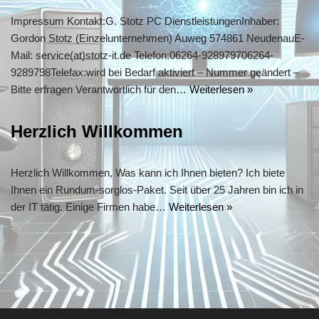
Impressum Kontakt:G. Stotz PC DienstleistungenInhaber:
Gordon Stotz (Einzelunternehmen) Auweg 574861 NeudenauE-
Mail: service(at)stotz-it.de Telefon:06264-928979706264-
9289798Telefax:wird bei Bedarf aktiviert – Nummer geändert –
Bitte erfragen Verantwortlich für den…
Weiterlesen »
Herzlich Willkommen
Herzlich Willkommen, Was kann ich Ihnen bieten? Ich biete
Ihnen ein Rundum-sorglos-Paket. Seit über 25 Jahren bin ich in
der IT tätig. Einige Firmen habe…
Weiterlesen »